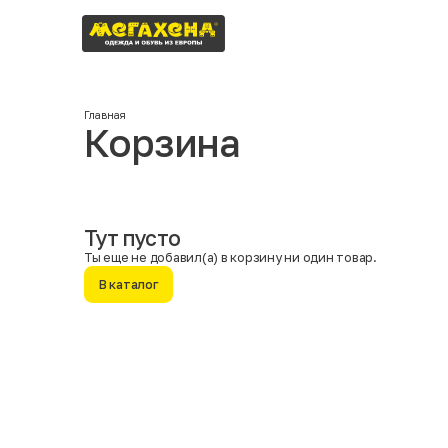
Главная
Корзина
Москва
Тут пусто
Ты еще не добавил(а) в корзину ни один товар.
В каталог
Имя
Фамилия