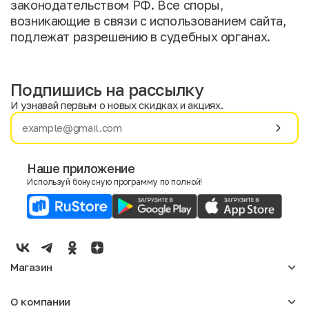
законодательством РФ. Все споры,
возникающие в связи с использованием сайта,
подлежат разрешению в судебных органах.
Подпишись на рассылку
И узнавай первым о новых скидках и акциях.
Имя
Фамилия
Наше приложение
Используй бонусную программу по полной!
E-mail
Пол
Мужской
Женский
Магазин
Согласие на получение чеков по электронной почте
Женское
О компании
Мужское