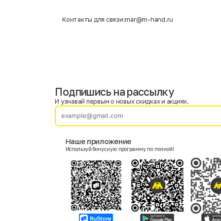
Контакты для связи:
mar@m-hand.ru
Подпишись на рассылку
Имя
Фамилия
И узнавай первым о новых скидках и акциях.
E-mail
Наше приложение
Используй бонусную программу по полной!
Пол
Мужской
Женский
Согласие на получение чеков по электронной почте