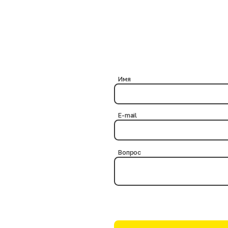
пании. Поступающие партии ассортимента сортируются нашими сотрудн
ве обычного покупателя, посетив магазин в свой выходной день.
Имя
E-mail
Вопрос