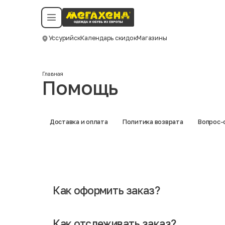
Условия пользования
Политика конфиденциальности
Смотреть все даты
©️ Мегахенд 2026. Все права защищены.
Уссурийск
Календарь скидок
Магазины
Москва
Главная
Помощь
Доставка и оплата
Политика возврата
Вопрос-
Как оформить заказ?
Оформление заказа в нашем интернет-магазине в реж
понравившиеся позиции, определиться с размером и д
Как отслеживать заказ?