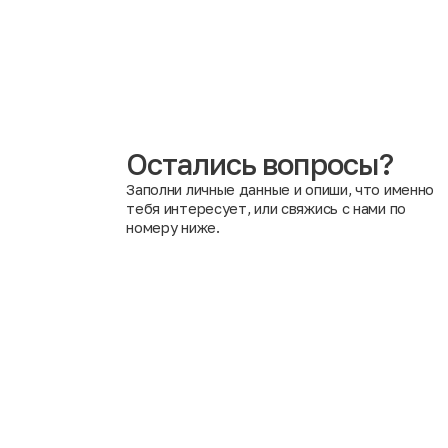
Нет, в нашем магазине это запрещено правилами ком
Работники могут купить понравившийся товар в качест
Остались вопросы?
Заполни личные данные и опиши, что именно
тебя интересует, или свяжись с нами по
номеру ниже.