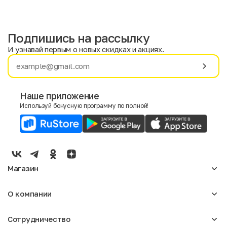
Подпишись на рассылку
И узнавай первым о новых скидках и акциях.
Имя
Фамилия
Наше приложение
Используй бонусную программу по полной!
E-mail
Пол
Мужской
Женский
Магазин
Согласие на получение чеков по электронной почте
Женское
О компании
Мужское
Аксессуары
О нас
Детское
Сотрудничество
Отзывы